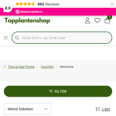
×
✔
492
Reviews
Specialist in
Borderbundels
8,6
0
Terug naar home
Soorten
Amsonia
FILTER
Lijst