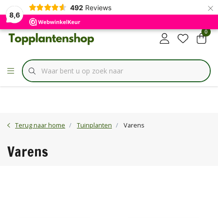
×
✔
492
Reviews
Specialist in
Borderbundels
8,6
0
Terug naar home
Tuinplanten
Varens
Varens