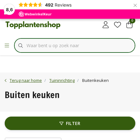
×
✔
492
Reviews
Specialist in
Borderbundels
8,6
0
Terug naar home
Tuininrichting
Buitenkeuken
Buiten keuken
FILTER