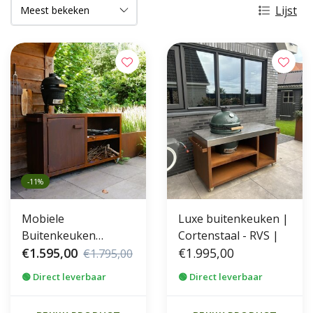
Lijst
-11%
Mobiele
Luxe buitenkeuken |
Buitenkeuken
Cortenstaal - RVS |
Cortenstaal
€1.595,00
€1.995,00
€1.795,00
🟢 Direct leverbaar
🟢 Direct leverbaar