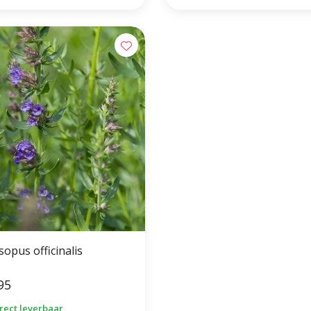
opus officinalis
95
irect leverbaar