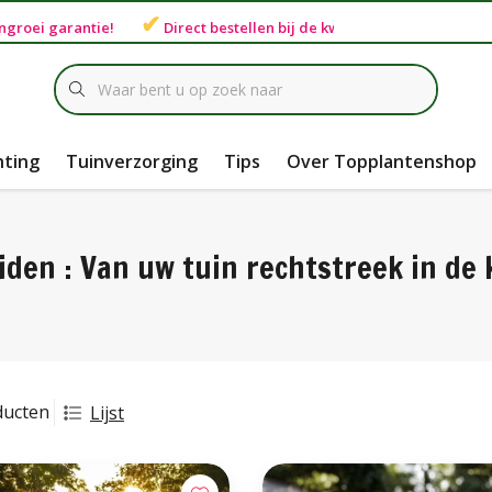
✔
ngroei garantie
!
Direct bestellen bij de
kweker
hting
Tuinverzorging
Tips
Over Topplantenshop
iden : Van uw tuin rechtstreek in de
ducten
Lijst