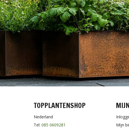
TOPPLANTENSHOP
MIJ
Nederland
Inlogg
Tel:
085 0609281
Mijn b