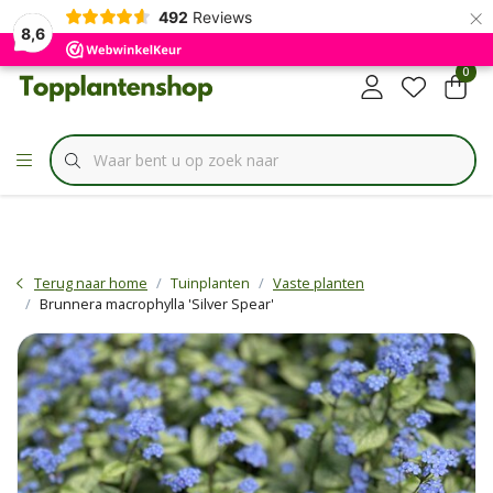
×
✔
492
Reviews
Specialist in
Borderbundels
8,6
0
Terug naar home
Tuinplanten
Vaste planten
Brunnera macrophylla 'Silver Spear'