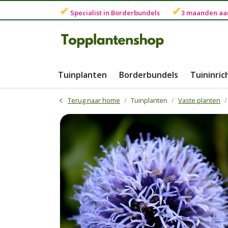
✔
✔
Specialist in
Borderbundels
3 maanden
aa
Tuinplanten
Borderbundels
Tuininric
Terug naar home
Tuinplanten
Vaste planten