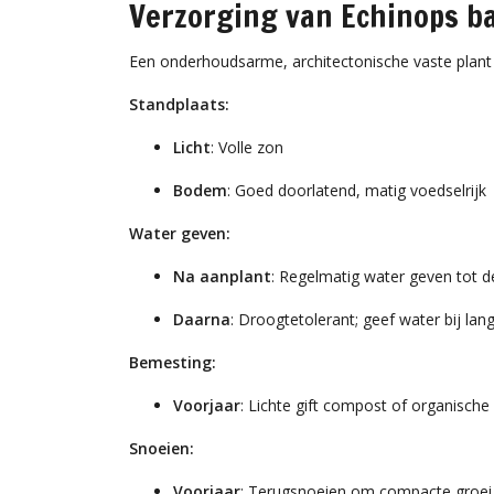
Verzorging van Echinops ba
Een onderhoudsarme, architectonische vaste plan
Standplaats:
Licht
: Volle zon
Bodem
: Goed doorlatend, matig voedselrijk
Water geven:
Na aanplant
: Regelmatig water geven tot d
Daarna
: Droogtetolerant; geef water bij la
Bemesting:
Voorjaar
: Lichte gift compost of organisch
Snoeien:
Voorjaar
: Terugsnoeien om compacte groei 