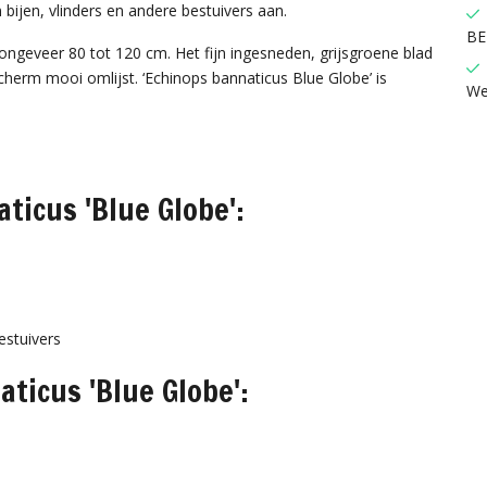
bijen, vlinders en andere bestuivers aan.
BE
ongeveer 80 tot 120 cm. Het fijn ingesneden, grijsgroene blad
herm mooi omlijst. ‘Echinops bannaticus Blue Globe’ is
We
ticus 'Blue Globe':
estuivers
ticus 'Blue Globe':