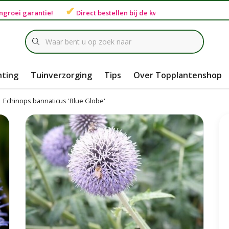
✔
ngroei garantie
!
Direct bestellen bij de
kweker
hting
Tuinverzorging
Tips
Over Topplantenshop
Echinops bannaticus 'Blue Globe'