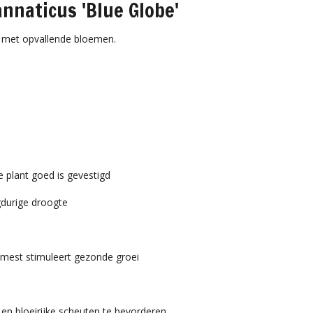
nnaticus 'Blue Globe'
t met opvallende bloemen.
e plant goed is gevestigd
ngdurige droogte
e mest stimuleert gezonde groei
en bloeirijke scheuten te bevorderen