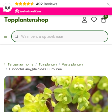
×
✔
492
Reviews
Specialist in
Borderbundels
8,6
0
Terug naar home
Tuinplanten
Vaste planten
Euphorbia amygdaloides 'Purpurea'