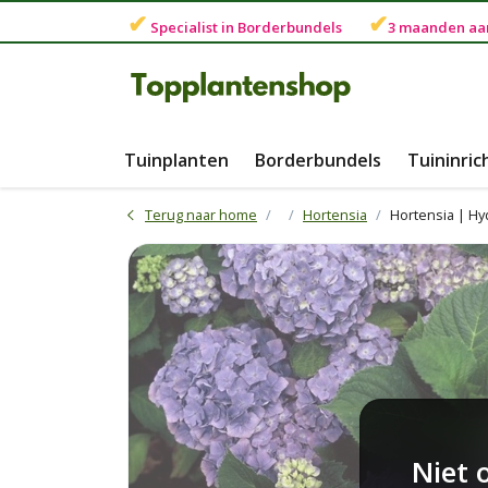
✔
✔
Specialist in
Borderbundels
3 maanden
aa
Tuinplanten
Borderbundels
Tuininric
Terug naar home
Hortensia
Hortensia | H
Niet 