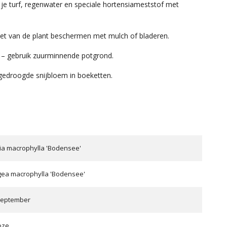
je turf, regenwater en speciale hortensiameststof met
oet van de plant beschermen met mulch of bladeren.
n – gebruik zuurminnende potgrond.
 gedroogde snijbloem in boeketten.
ia macrophylla 'Bodensee'
ea macrophylla 'Bodensee'
 september
oze