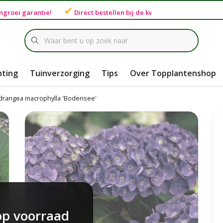
✔
ngroei garantie
!
Direct bestellen bij de
kweker
hting
Tuinverzorging
Tips
Over Topplantenshop
ydrangea macrophylla 'Bodensee'
op voorraad