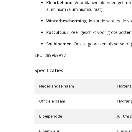
Kleurbehoud
: Voor blauwe bloemen gebruik 
aluminium (aluminiumsulfaat).
Winterbescherming
: In koude winters de v
Potcultuur
: Zeer geschikt voor grote potte
Snijbloemen
: Ook te gebruiken als verse of
SKU: 289969917
Specificaties
Nederlandse naam
Hortens
Officiële naam
Hydrang
Bloeiperiode
Juli t/m
Bloemkleur
Blauw r