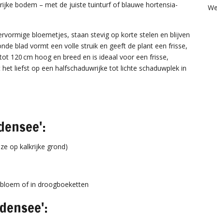
rijke bodem – met de juiste tuinturf of blauwe hortensia-
We
ervormige bloemetjes, staan stevig op korte stelen en blijven
onde blad vormt een volle struik en geeft de plant een frisse,
ot 120 cm hoog en breed en is ideaal voor een frisse,
 het liefst op een halfschaduwrijke tot lichte schaduwplek in
densee':
ze op kalkrijke grond)
nijbloem of in droogboeketten
densee':