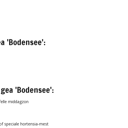
a 'Bodensee':
gea 'Bodensee':
 felle middagzon
f speciale hortensia-mest