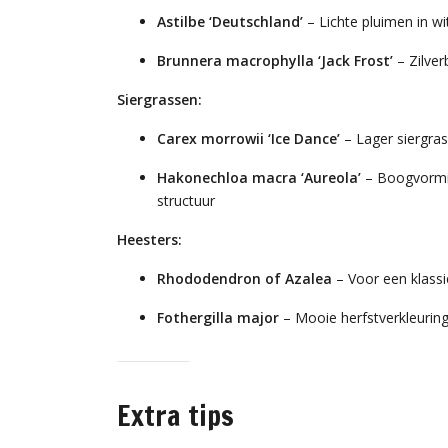
Astilbe ‘Deutschland’
– Lichte pluimen in wi
Brunnera macrophylla ‘Jack Frost’
– Zilver
Siergrassen:
Carex morrowii ‘Ice Dance’
– Lager siergras
Hakonechloa macra ‘Aureola’
– Boogvormig
structuur
Heesters:
Rhododendron of Azalea
– Voor een klassi
Fothergilla major
– Mooie herfstverkleuring
Extra tips