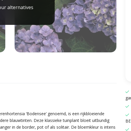
ur alternatives
gar
erenhortensia ‘Bodensee’ genoemd, is een rijkbloeiende
ere blauwtinten. Deze klassieke tuinplant bloeit uitbundig
BE
nger in de border, pot of als solitair. De bloemkleur is intens