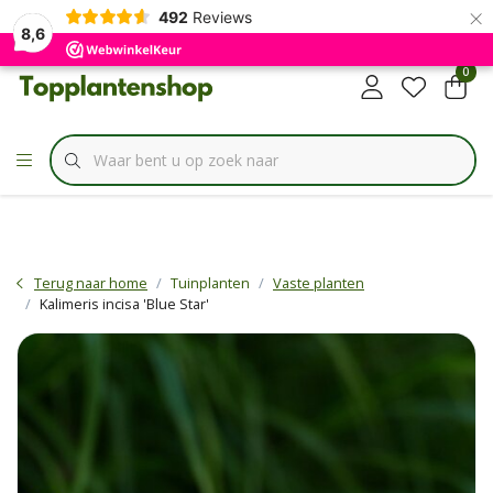
×
✔
492
Reviews
Specialist in
Borderbundels
8,6
0
Terug naar home
Tuinplanten
Vaste planten
Kalimeris incisa 'Blue Star'