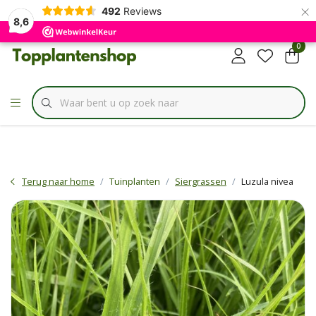
×
✔
492
Reviews
Specialist in
Borderbundels
8,6
0
Terug naar home
Tuinplanten
Siergrassen
Luzula nivea