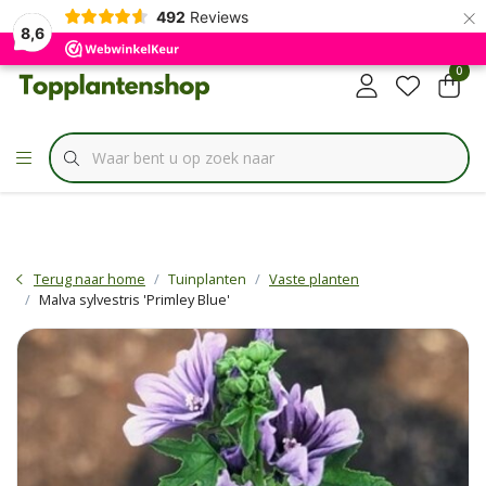
×
✔
492
Reviews
Specialist in
Borderbundels
8,6
0
Terug naar home
Tuinplanten
Vaste planten
Malva sylvestris 'Primley Blue'