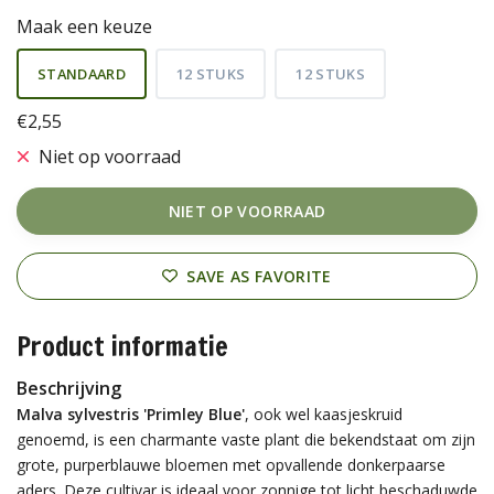
Maak een keuze
STANDAARD
12 STUKS
12 STUKS
€2,55
Niet op voorraad
NIET OP VOORRAAD
SAVE AS FAVORITE
Product informatie
Beschrijving
Malva sylvestris 'Primley Blue'
, ook wel kaasjeskruid
genoemd, is een charmante vaste plant die bekendstaat om zijn
grote, purperblauwe bloemen met opvallende donkerpaarse
aders. Deze cultivar is ideaal voor zonnige tot licht beschaduwde