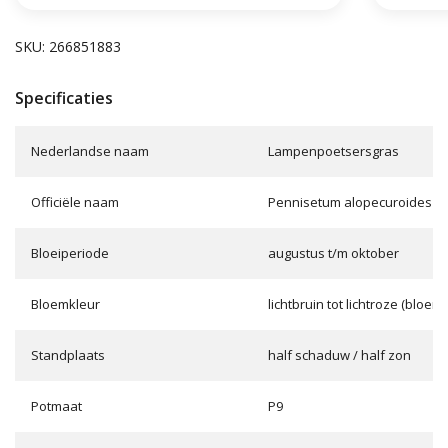
SKU: 266851883
Specificaties
Nederlandse naam
Lampenpoetsersgras
Officiële naam
Pennisetum alopecuroides 'H
Bloeiperiode
augustus t/m oktober
Bloemkleur
lichtbruin tot lichtroze (bloem
Standplaats
half schaduw / half zon
Potmaat
P9