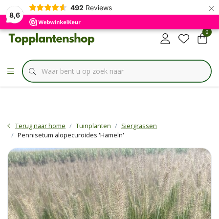
×
✔
492
Reviews
Specialist in
Borderbundels
8,6
0
Terug naar home
Tuinplanten
Siergrassen
Pennisetum alopecuroides 'Hameln'