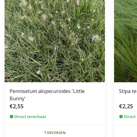
Pennisetum alopecuroides 'Little
Stipa te
Bunny'
€2,55
€2,25
🟢 Direct leverbaar
🟢 Direct
TOEVOEGEN