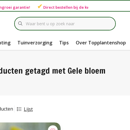
✔
ngroei garantie
!
Direct bestellen bij de
kweker
hting
Tuinverzorging
Tips
Over Topplantenshop
ducten getagd met Gele bloem
ducten
Lijst