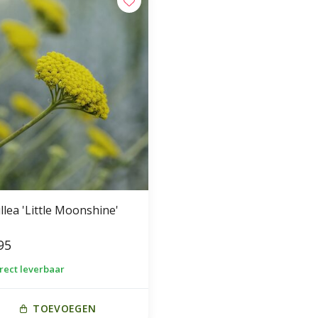
llea 'Little Moonshine'
95
irect leverbaar
TOEVOEGEN