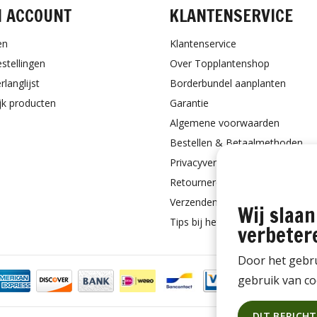
N ACCOUNT
KLANTENSERVICE
en
Klantenservice
estellingen
Over Topplantenshop
rlanglijst
Borderbundel aanplanten
ijk producten
Garantie
Algemene voorwaarden
Bestellen & Betaalmethoden
Privacyverklaring
Retourneren
Verzenden & Verpakking
Wij slaan
Tips bij het aanplanten
verbeter
Door het gebru
gebruik van co
DIT BERICH