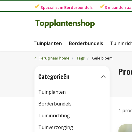
✔
✔
Specialist in
Borderbundels
3 maanden
aa
Tuinplanten
Borderbundels
Tuininric
Terug naar home
Tags
Gele bloem
Pro
Categorieën
Tuinplanten
Borderbundels
1 pro
Tuininrichting
Tuinverzorging