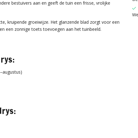
ndere bestuivers aan en geeft de tuin een frisse, vrolijke
We
e, kruipende groeiwijze. Het glanzende blad zorgt voor een
men een zonnige toets toevoegen aan het tuinbeeld.
rys:
i–augustus)
drys: