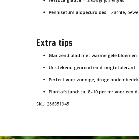
Festuca glauca
– Blauwgrijs siergras
Pennisetum alopecuroides
– Zachte, bewe
Extra tips
Glanzend blad met warme gele bloemen
Uitstekend geurend en droogtetolerant
Perfect voor zonnige, droge bodembedek
Plantafstand: ca. 8–10 per m² voor een d
SKU: 266851945