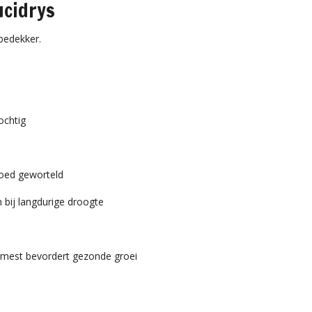
ucidrys
bedekker.
ochtig
goed geworteld
n bij langdurige droogte
e mest bevordert gezonde groei