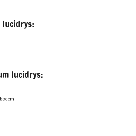
 lucidrys:
um lucidrys:
e bodem