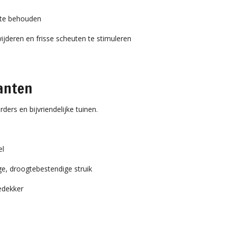
 te behouden
ijderen en frisse scheuten te stimuleren
anten
rders en bijvriendelijke tuinen.
el
ige, droogtebestendige struik
dekker