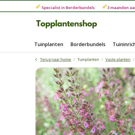
✔
✔
Specialist in
Borderbundels
3 maanden
aa
Tuinplanten
Borderbundels
Tuininric
Terug naar home
Tuinplanten
Vaste planten