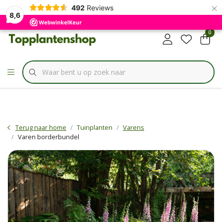
×
✔
492
Reviews
Specialist in
Borderbundels
8,6
0
Terug naar home
Tuinplanten
Varens
Varen borderbundel