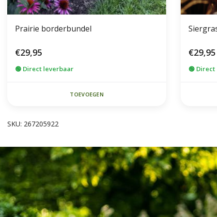
Prairie borderbundel
Siergra
€29,95
€29,95
🟢 Direct leverbaar
🟢 Direct
TOEVOEGEN
SKU: 267205922