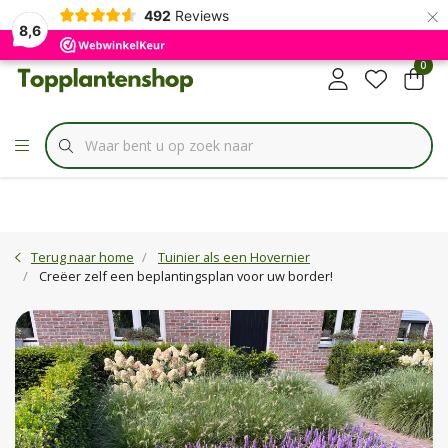
×
✔
492
Reviews
Specialist in
Borderbundels
8,6
0
Terug naar home
Tuinier als een Hovernier
Creëer zelf een beplantingsplan voor uw border!