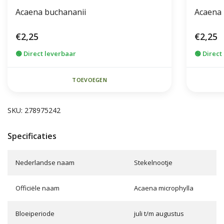
Acaena buchananii
Acaena 
€2,25
€2,25
🟢 Direct leverbaar
🟢 Direct
TOEVOEGEN
SKU: 278975242
Specificaties
Nederlandse naam
Stekelnootje
Officiële naam
Acaena microphylla
Bloeiperiode
juli t/m augustus