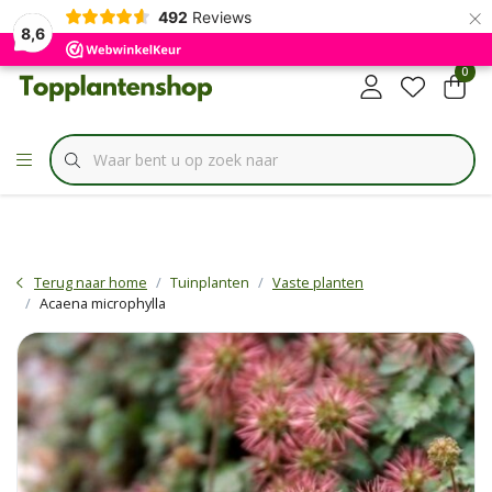
×
✔
492
Reviews
Specialist in
Borderbundels
8,6
0
Terug naar home
Tuinplanten
Vaste planten
Acaena microphylla