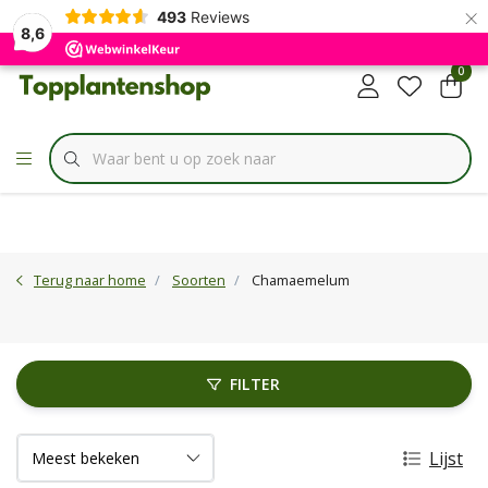
×
✔
493
Reviews
Specialist in
Borderbundels
8,6
0
Terug naar home
Soorten
Chamaemelum
FILTER
Lijst