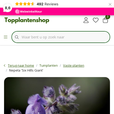
×
✔
492
Reviews
Specialist in
Borderbundels
8,6
0
Terug naar home
Tuinplanten
Vaste planten
Nepeta 'Six Hills Giant'