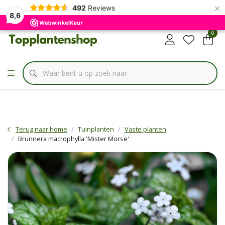
×
✔
492
Reviews
Specialist in
Borderbundels
8,6
0
Terug naar home
Tuinplanten
Vaste planten
Brunnera macrophylla 'Mister Morse'