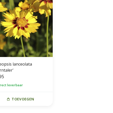
eopsis lanceolata
rntaler'
95
irect leverbaar
TOEVOEGEN