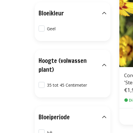
Bloeikleur
Geel
Hoogte (volwassen
plant)
Cor
'Ste
35 tot 45 Centimeter
€1,
🟢 D
Bloeiperiode
Juli