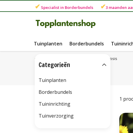
✔
✔
Specialist in
Borderbundels
3 maanden
aa
Tuinplanten
Borderbundels
Tuininric
Terug naar home
Soorten
Coreopsis
Categorieën
Tuinplanten
Borderbundels
1 pro
Tuininrichting
Tuinverzorging