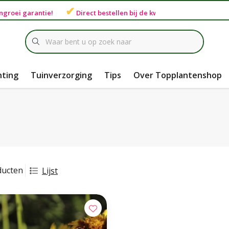
✔
ngroei garantie
!
Direct bestellen bij de
kweker
hting
Tuinverzorging
Tips
Over Topplantenshop
ducten
Lijst