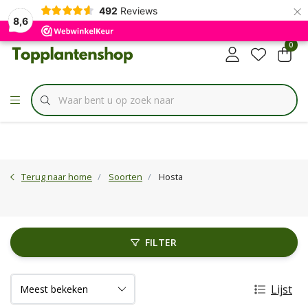
×
✔
492
Reviews
Specialist in
Borderbundels
8,6
0
Terug naar home
Soorten
Hosta
FILTER
Lijst