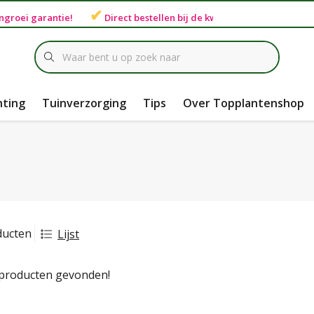
✔
ngroei garantie
!
Direct bestellen bij de
kweker
hting
Tuinverzorging
Tips
Over Topplantenshop
ducten
Lijst
producten gevonden!