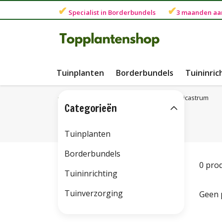
✔
✔
Specialist in
Borderbundels
3 maanden
aa
Tuinplanten
Borderbundels
Tuininric
Terug naar home
Soorten
Veronicastrum
Categorieën
Tuinplanten
Borderbundels
0 pro
Tuininrichting
Tuinverzorging
Geen 