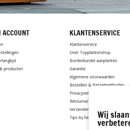
N ACCOUNT
KLANTENSERVICE
en
Klantenservice
estellingen
Over Topplantenshop
rlanglijst
Borderbundel aanplanten
ijk producten
Garantie
Algemene voorwaarden
Bestellen & Betaalmethoden
Privacyverklaring
Retourneren
Verzenden & Verpakking
Wij slaan
Tips bij het aanplanten
verbeter