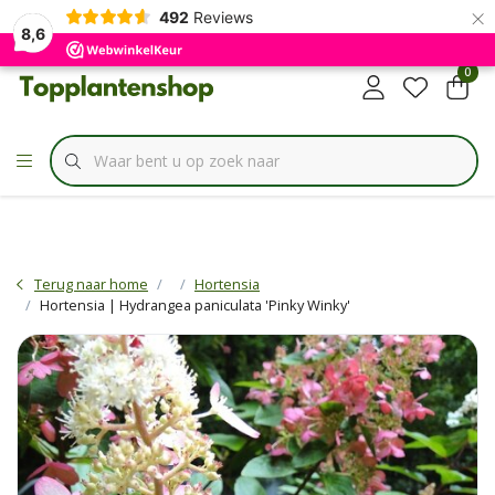
×
✔
492
Reviews
Specialist in
Borderbundels
8,6
0
Terug naar home
Hortensia
Hortensia | Hydrangea paniculata 'Pinky Winky'