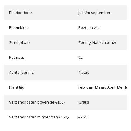
Bloeiperiode
Juli t/m september
Bloemkleur
Roze en wit
Standplaats
Zonnig, Halfschaduw
Potmaat
C2
Aantal per m2
1 stuk
Plant tijd
Februari, Maart, April, Mei, 
Verzendkosten boven de €150,-
Gratis
Verzendkosten minder dan €150,-
€9,95