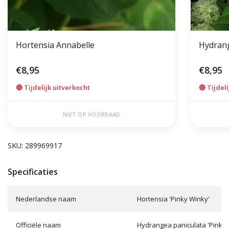
Hortensia Annabelle
Hydrang
€8,95
€8,95
🔴 Tijdelijk uitverkocht
🔴 Tijdel
NIET OP VOORRAAD
SKU: 289969917
Specificaties
Nederlandse naam
Hortensia 'Pinky Winky'
Officiële naam
Hydrangea paniculata 'Pinky 