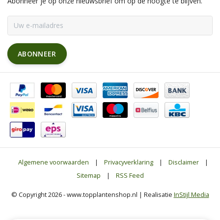
Abonneer je op onze nieuwsbrief om op de hoogte te blijven.
ABONNEER
Algemene voorwaarden
|
Privacyverklaring
|
Disclaimer
|
Sitemap
|
RSS Feed
© Copyright 2026 - www.topplantenshop.nl | Realisatie
InStijl Media